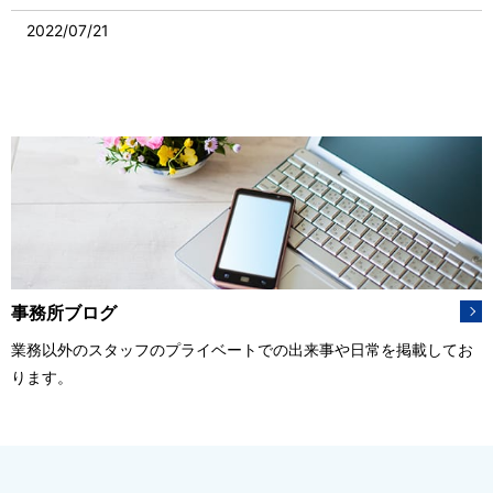
2022/07/21
夏季休暇のお知らせ
2022/04/07
令和4年度雇用保険料率のご案内
2021/12/15
年末年始休業のお知らせ
2021/12/01
ハンドブック発売中です
事務所ブログ
2021/10/11
業務以外のスタッフのプライベートでの出来事や日常を掲載してお
埼玉県最低賃金が改正されました
ります。
2021/08/26
新型コロナウイルス感染症に関する緊急事態宣言延長への対応
について
2021/07/19