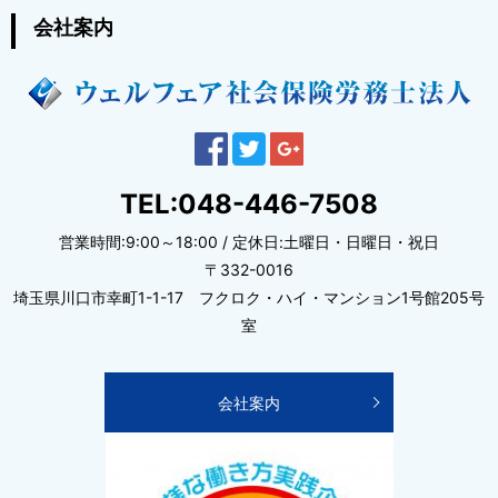
会社案内
夏季休暇のお知らせ
2021/07/19
「働く広場」7月号に寄稿しました
2021/06/10
「働く広場」6月号に寄稿しました
TEL:048-446-7508
2021/05/20
営業時間:9:00～18:00 / 定休日:土曜日・日曜日・祝日
「SR」第62号に寄稿しました
〒332-0016
2021/05/06
埼玉県川口市幸町1-1-17 フクロク・ハイ・マンション1号館205号
「働く広場」5月号に寄稿しました
室
2021/04/20
新型コロナウイルス感染症＜まん延防止等重点措置＞に関する
会社案内
対応について
2021/04/19
＜事務所ブログ＞メンテナンス完了しました