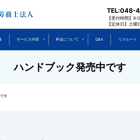
TEL:048-
【受付時間】9:00
【定休日】土曜
徴
サービス内容
料金について
Q&A
リクルート
ハンドブック発売中です
です